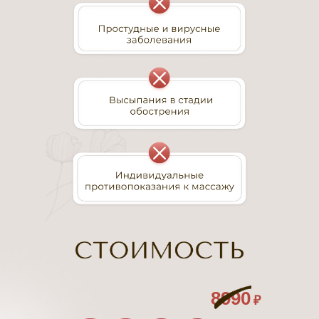
8990
₽